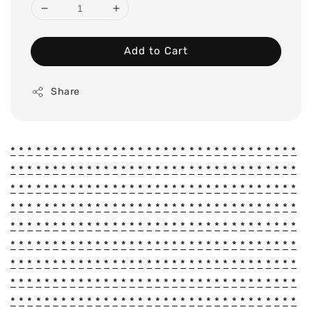
Add to Cart
Share
*
*
*
*
*
*
*
*
*
*
*
*
*
*
*
*
*
*
*
*
*
*
*
*
*
*
*
*
*
*
*
*
*
*
*
*
*
*
*
*
*
*
*
*
*
*
*
*
*
*
*
*
*
*
*
*
*
*
*
*
*
*
*
*
*
*
*
*
*
*
*
*
*
*
*
*
*
*
*
*
*
*
*
*
*
*
*
*
*
*
*
*
*
*
*
*
*
*
*
*
*
*
*
*
*
*
*
*
*
*
*
*
*
*
*
*
*
*
*
*
*
*
*
*
*
*
*
*
*
*
*
*
*
*
*
*
*
*
*
*
*
*
*
*
*
*
*
*
*
*
*
*
*
*
*
*
*
*
*
*
*
*
*
*
*
*
*
*
*
*
*
*
*
*
*
*
*
*
*
*
*
*
*
*
*
*
*
*
*
*
*
*
*
*
*
*
*
*
*
*
*
*
*
*
*
*
*
*
*
*
*
*
*
*
*
*
*
*
*
*
*
*
*
*
*
*
*
*
*
*
*
*
*
*
*
*
*
*
*
*
*
*
*
*
*
*
*
*
*
*
*
*
*
*
*
*
*
*
*
*
*
*
*
*
*
*
*
*
*
*
*
*
*
*
*
*
*
*
*
*
*
*
*
*
*
*
*
*
*
*
*
*
*
*
*
*
*
*
*
*
*
*
*
*
*
*