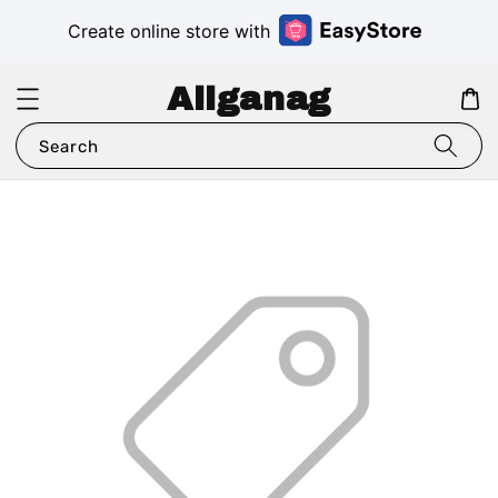
Create online store with
Aliganag
Search