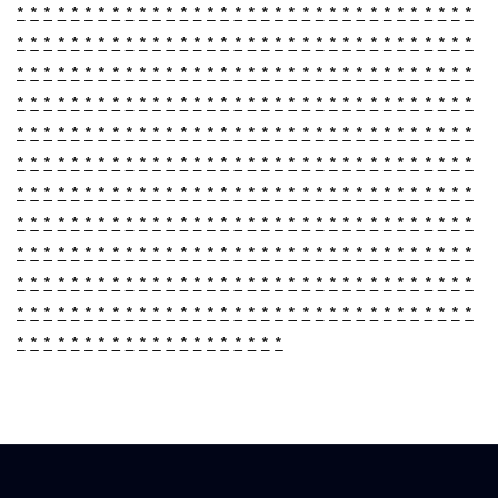
*
*
*
*
*
*
*
*
*
*
*
*
*
*
*
*
*
*
*
*
*
*
*
*
*
*
*
*
*
*
*
*
*
*
*
*
*
*
*
*
*
*
*
*
*
*
*
*
*
*
*
*
*
*
*
*
*
*
*
*
*
*
*
*
*
*
*
*
*
*
*
*
*
*
*
*
*
*
*
*
*
*
*
*
*
*
*
*
*
*
*
*
*
*
*
*
*
*
*
*
*
*
*
*
*
*
*
*
*
*
*
*
*
*
*
*
*
*
*
*
*
*
*
*
*
*
*
*
*
*
*
*
*
*
*
*
*
*
*
*
*
*
*
*
*
*
*
*
*
*
*
*
*
*
*
*
*
*
*
*
*
*
*
*
*
*
*
*
*
*
*
*
*
*
*
*
*
*
*
*
*
*
*
*
*
*
*
*
*
*
*
*
*
*
*
*
*
*
*
*
*
*
*
*
*
*
*
*
*
*
*
*
*
*
*
*
*
*
*
*
*
*
*
*
*
*
*
*
*
*
*
*
*
*
*
*
*
*
*
*
*
*
*
*
*
*
*
*
*
*
*
*
*
*
*
*
*
*
*
*
*
*
*
*
*
*
*
*
*
*
*
*
*
*
*
*
*
*
*
*
*
*
*
*
*
*
*
*
*
*
*
*
*
*
*
*
*
*
*
*
*
*
*
*
*
*
*
*
*
*
*
*
*
*
*
*
*
*
*
*
*
*
*
*
*
*
*
*
*
*
*
*
*
*
*
*
*
*
*
*
*
*
*
*
*
*
*
*
*
*
*
*
*
*
*
*
*
*
*
*
*
*
*
*
*
*
*
*
*
*
*
*
*
*
*
*
*
*
*
*
*
*
*
*
*
*
*
*
*
*
*
*
*
*