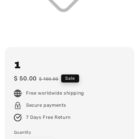
1
Sale
$ 50.00
Regular
Sale
$ 100.00
price
price
Free worldwide shipping
Secure payments
7 Days Free Return
Quantity